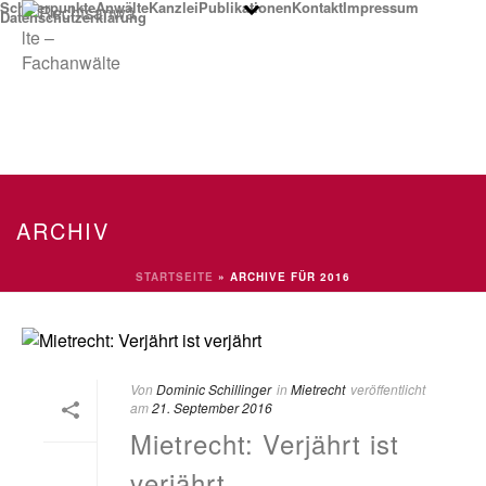
Schwerpunkte
Anwälte
Kanzlei
Publikationen
Kontakt
Impressum
Datenschutzerklärung
ARCHIV
STARTSEITE
»
ARCHIVE FÜR 2016
Von
Dominic Schillinger
in
Mietrecht
veröffentlicht
am
21. September 2016
Mietrecht: Verjährt ist
verjährt