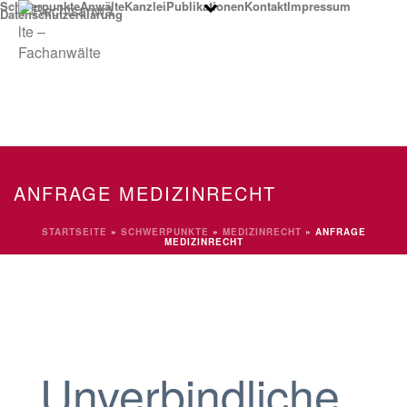
Schwerpunkte
Anwälte
Kanzlei
Publikationen
Kontakt
Impressum
Datenschutzerklärung
ANFRAGE MEDIZINRECHT
STARTSEITE
»
SCHWERPUNKTE
»
MEDIZINRECHT
»
ANFRAGE
MEDIZINRECHT
Unverbindliche