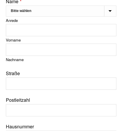
Website
Name
*
URL
*
Anrede
Vorname
Nachname
Straße
Postleitzahl
Hausnummer