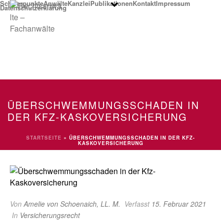
Schwerpunkte
Anwälte
Kanzlei
Publikationen
Kontakt
Impressum
Datenschutzerklärung
ÜBERSCHWEMMUNGSSCHADEN IN
DER KFZ-KASKOVERSICHERUNG
STARTSEITE
»
ÜBERSCHWEMMUNGSSCHADEN IN DER KFZ-
KASKOVERSICHERUNG
Von
Amelie von Schoenaich, LL. M.
Verfasst
15. Februar 2021
In
Versicherungsrecht