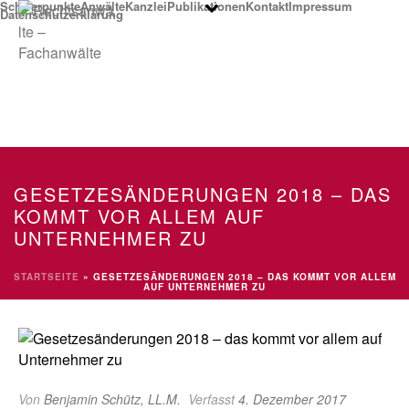
Schwerpunkte
Anwälte
Kanzlei
Publikationen
Kontakt
Impressum
Datenschutzerklärung
GESETZESÄNDERUNGEN 2018 – DAS
KOMMT VOR ALLEM AUF
UNTERNEHMER ZU
STARTSEITE
»
GESETZESÄNDERUNGEN 2018 – DAS KOMMT VOR ALLEM
AUF UNTERNEHMER ZU
Von
Benjamin Schütz, LL.M.
Verfasst
4. Dezember 2017