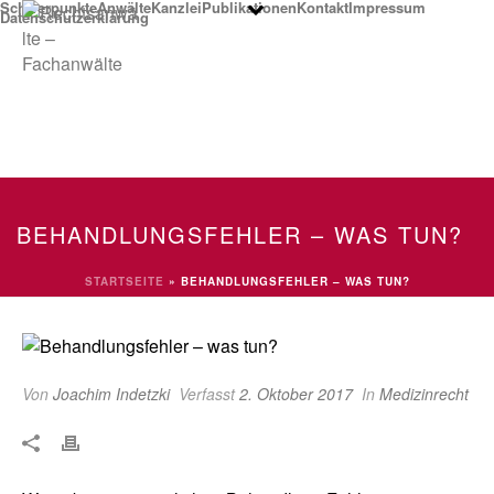
Schwerpunkte
Anwälte
Kanzlei
Publikationen
Kontakt
Impressum
Datenschutzerklärung
BEHANDLUNGSFEHLER – WAS TUN?
STARTSEITE
»
BEHANDLUNGSFEHLER – WAS TUN?
Von
Joachim Indetzki
Verfasst
2. Oktober 2017
In
Medizinrecht